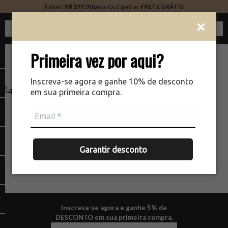
Faltam
R$ 199,00
para você ganhar
FRETE GRÁTIS
Ver c
Primeira vez por aqui?
Inscreva-se agora e ganhe 10% de desconto
em sua primeira compra.
NÃO ENCONTRAMOS A PÁGINA QUE VOCÊ ESTÁ
PROCURANDO.
Garantir desconto
Inscreva-se agora e ganhe 5% de
DESCONTO em sua primeira compra.