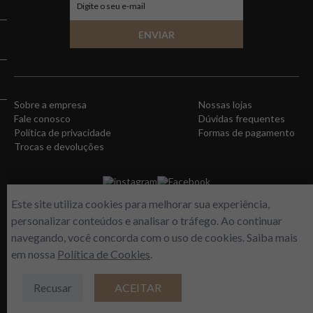
ENVIAR
Sobre a empresa
Nossas lojas
Fale conosco
Dúvidas frequentes
Política de privacidade
Formas de pagamento
Trocas e devoluções
instagram
Facebook
Este site utiliza cookies para melhorar sua experiência,
personalizar conteúdos e analisar o tráfego. Ao continuar
navegando, você concorda com o uso de cookies. Saiba mais
em nossa
Política de Cookies
.
Recusar
ACEITAR
WORLD FREE - Max Comercio de Perfumes LTDA | Estrada do Gabinal, 313 –