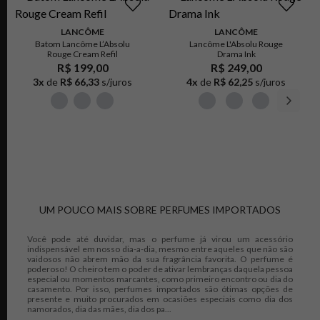
LANCÔME
LANCÔME
Batom Lancôme L’Absolu
Lancôme L'Absolu Rouge
Rouge Cream Refil
Drama Ink
R$ 199,00
R$ 249,00
3
x
de
R$ 66,33
s/juros
4
x
de
R$ 62,25
s/juros
UM POUCO MAIS SOBRE PERFUMES IMPORTADOS
Você pode até duvidar, mas o perfume já virou um acessório
indispensável em nosso dia-a-dia, mesmo entre aqueles que não são
vaidosos não abrem mão da sua fragrância favorita. O perfume é
poderoso! O cheiro tem o poder de ativar lembranças daquela pessoa
especial ou momentos marcantes, como primeiro encontro ou dia do
casamento. Por isso, perfumes importados são ótimas opções de
presente e muito procurados em ocasiões especiais como dia dos
namorados, dia das mães, dia dos pa...