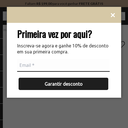
Faltam
R$ 199,00
para você ganhar
FRETE GRÁTIS
Ver c
Primeira vez por aqui?
Kits
There was a problem loading your image
Inscreva-se agora e ganhe 10% de desconto
em sua primeira compra.
Garantir desconto