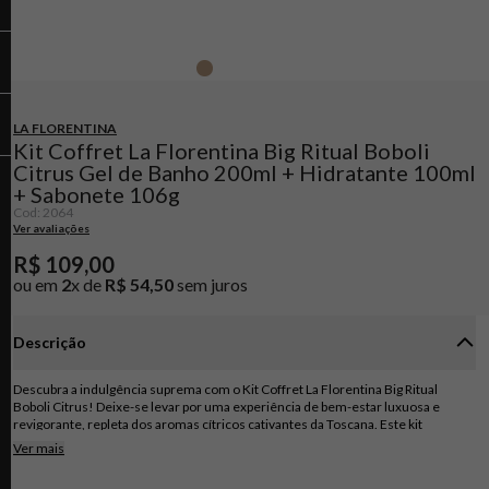
LA FLORENTINA
Kit Coffret La Florentina Big Ritual Boboli
Citrus Gel de Banho 200ml + Hidratante 100ml
+ Sabonete 106g
Cod
:
2064
Ver avaliações
R$
109
,
00
ou em
2
x de
R$
54
,
50
sem juros
Descrição
Descubra a indulgência suprema com o Kit Coffret La Florentina Big Ritual
Boboli Citrus! Deixe-se levar por uma experiência de bem-estar luxuosa e
revigorante, repleta dos aromas cítricos cativantes da Toscana. Este kit
exclusivo combina três produtos de alta qualidade: o Gel de Banho de 200ml, o
Ver mais
Hidratante de 100ml e o Sabonete de 106g. ?? Gel de Banho Boboli Citrus ??
Comece o seu ritual de cuidados com o Gel de Banho Boboli Citrus. Sua fórmula