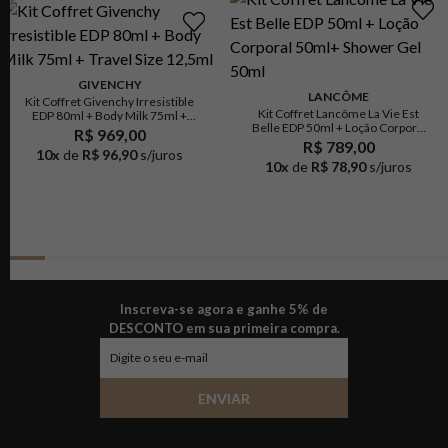
GIVENCHY
LANCÔME
Kit Coffret Givenchy Irresistible
Kit Coffret Lancôme La Vie Est
EDP 80ml + Body Milk 75ml +
Belle EDP 50ml + Loção Corporal
Travel Size 12,5ml
R$ 969,00
50ml+ Shower Gel 50ml
R$ 789,00
10
x
de
R$ 96,90
s/juros
10
x
de
R$ 78,90
s/juros
Inscreva-se agora e ganhe 5% de
DESCONTO em sua primeira compra.
ENVIAR