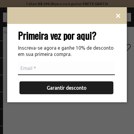
Faltam
R$ 199,00
para você ganhar
FRETE GRÁTIS
Ver c
Primeira vez por aqui?
Kits
There was a problem loading your image
The
Inscreva-se agora e ganhe 10% de desconto
em sua primeira compra.
Garantir desconto