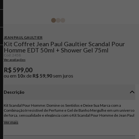
JEAN PAUL GAULTIER
Kit Coffret Jean Paul Gaultier Scandal Pour
Homme EDT 50ml + Shower Gel 75ml
Cod
:
2458
Ver avaliações
R$
599
,
00
ou em
10
x de
R$
59
,
90
sem juros
Descrição
Kit Scandal Pour Homme: Domine os Sentidos e Deixe Sua Marca com a
Combinação Irresistível de Perfume e Gel de Banho Mergulhe em um universo
de força, sensualidade e elegância com o Kit Scandal Pour Homme de Jean Paul
Gaultier, que combina a fragrância masculina amadeirado oriental intensa com
Ver mais
um gel de banho revigorante. O kit contém: 1 Perfume Scandal Jean Paul
Gaultier 50ml: Uma fragrância marcante e inesquecível que celebra a vitória e a
autoconfiança do homem moderno. 1 Gel de Banho Scandal Jean Paul Gaultier