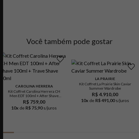
Você também pode gostar
LA PRAIRIE
Kit Coffret La Prairie Skin Caviar
CAROLINA HERRERA
Summer Wardrobe
Kit Coffret Carolina Herrera CH
R$ 4.910,00
Men EDT 100ml + After Shave
100ml + Trave Shave 10ml
10
x
de
R$ 491,00
s/juros
R$ 759,00
10
x
de
R$ 75,90
s/juros