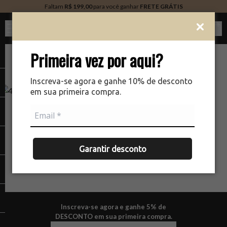
Faltam
R$ 199,00
para você ganhar
FRETE GRÁTIS
Ver c
Primeira vez por aqui?
Inscreva-se agora e ganhe 10% de desconto
em sua primeira compra.
NÃO ENCONTRAMOS A PÁGINA QUE VOCÊ ESTÁ
PROCURANDO.
Garantir desconto
Inscreva-se agora e ganhe 5% de
DESCONTO em sua primeira compra.