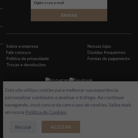
ENVIAR
Sobre a empresa
Nossas lojas
Fale conosco
Dúvidas frequentes
Política de privacidade
Formas de pagamento
Trocas e devoluções
instagram
Facebook
Este site utiliza cookies para melhorar sua experiência,
personalizar conteúdos e analisar o tráfego. Ao continuar
navegando, você concorda com o uso de cookies. Saiba mais
em nossa
Política de Cookies
.
Recusar
ACEITAR
WORLD FREE - Max Comercio de Perfumes LTDA | Estrada do Gabinal, 313 –