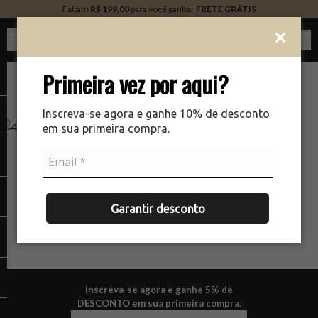
Faltam
R$ 199,00
para você ganhar
FRETE GRÁTIS
Ver c
Primeira vez por aqui?
Inscreva-se agora e ganhe 10% de desconto
em sua primeira compra.
NÃO ENCONTRAMOS A PÁGINA QUE VOCÊ ESTÁ
PROCURANDO.
Garantir desconto
Inscreva-se agora e ganhe 5% de
DESCONTO em sua primeira compra.