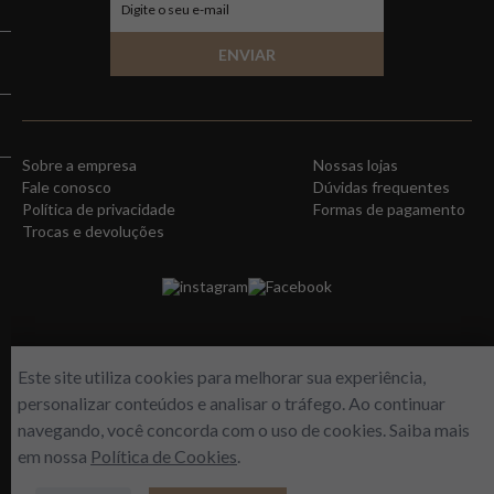
ENVIAR
Sobre a empresa
Nossas lojas
Fale conosco
Dúvidas frequentes
Política de privacidade
Formas de pagamento
Trocas e devoluções
instagram
Facebook
Este site utiliza cookies para melhorar sua experiência,
personalizar conteúdos e analisar o tráfego. Ao continuar
navegando, você concorda com o uso de cookies. Saiba mais
em nossa
Política de Cookies
.
WORLD FREE - Max Comercio de Perfumes LTDA | Estrada do Gabinal, 313 –