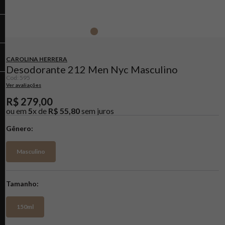
CAROLINA HERRERA
Desodorante 212 Men Nyc Masculino
Cod
:
595
Ver avaliações
R$
279
,
00
ou em
5
x de
R$
55
,
80
sem juros
Gênero
Masculino
Tamanho
150ml