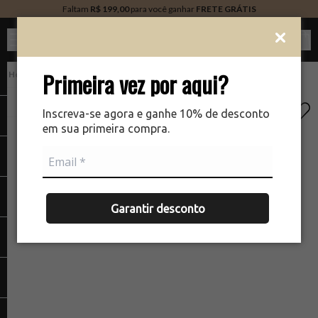
Faltam
R$ 199,00
para você ganhar
FRETE GRÁTIS
Ver c
Primeira vez por aqui?
Corpo e Banho
Desodorante
Spray
There was a problem loading your image
Inscreva-se agora e ganhe 10% de desconto
em sua primeira compra.
Garantir desconto