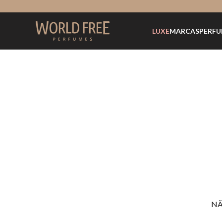
LUXE
MARCAS
PERFU
NÃ