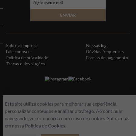
ENVIAR
Sobre a empresa
Nossas lojas
Fale conosco
Dúvidas frequentes
Política de privacidade
Formas de pagamento
Trocas e devoluções
instagram
Facebook
Este site utiliza cookies para melhorar sua experiência,
personalizar conteúdos e analisar o tráfego. Ao continuar
navegando, você concorda com o uso de cookies. Saiba mais
em nossa
Política de Cookies
.
WORLD FREE - Max Comercio de Perfumes LTDA | Estrada do Gabinal, 313 –