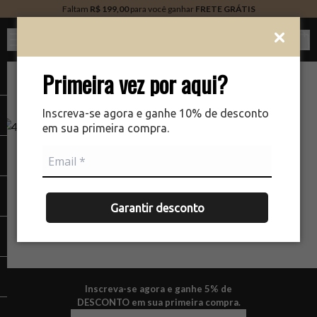
Faltam
R$ 199,00
para você ganhar
FRETE GRÁTIS
Ver c
Primeira vez por aqui?
Inscreva-se agora e ganhe 10% de desconto
em sua primeira compra.
NÃO ENCONTRAMOS A PÁGINA QUE VOCÊ ESTÁ
PROCURANDO.
Garantir desconto
Inscreva-se agora e ganhe 5% de
DESCONTO em sua primeira compra.