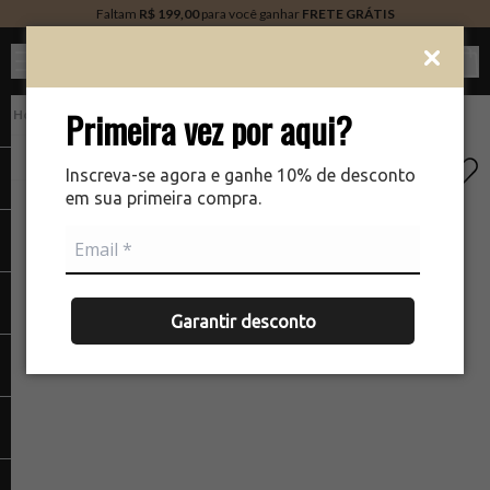
Faltam
R$ 199,00
para você ganhar
FRETE GRÁTIS
Ver c
Primeira vez por aqui?
Maquiagem
Face
Demaquilante
There was a problem loading your image
The
Inscreva-se agora e ganhe 10% de desconto
em sua primeira compra.
Garantir desconto