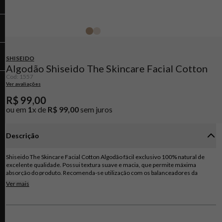
SHISEIDO
Algodão Shiseido The Skincare Facial Cotton
Cod
:
1557
Ver avaliações
R$
99
,
00
ou em
1
x de
R$
99
,
00
sem juros
Descrição
Shiseido The Skincare Facial Cotton Algodão fácil exclusivo 100% natural de
excelente qualidade. Possui textura suave e macia, que permite máxima
absorção do produto. Recomenda-se utilização com os balanceadores da
Shiseido.
Ver mais