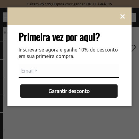
Faltam
R$ 199,00
para você ganhar
FRETE GRÁTIS
Ver c
Primeira vez por aqui?
Tratamento
Face
Hidratante
There was a problem loading your image
The
Inscreva-se agora e ganhe 10% de desconto
em sua primeira compra.
Garantir desconto