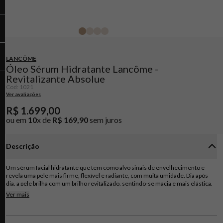
LANCÔME
Óleo Sérum Hidratante Lancôme -
Revitalizante Absolue
Cod
:
1021
Ver avaliações
R$
1
.
699
,
00
ou em
10
x de
R$
169
,
90
sem juros
Descrição
Um sérum facial hidratante que tem como alvo sinais de envelhecimento e
revela uma pele mais firme, flexível e radiante, com muita umidade. Dia após
dia, a pele brilha com um brilho revitalizado, sentindo-se macia e mais elástica.
Feito com uma mistura exclusiva de extratos de Grand Rose, este soro
Ver mais
revitalizante da pele tem como alvo sinais de envelhecimento, uma vez que
proporciona hidratação de longa duração e deixa a sensação de pele nutrida. Sua
barreira de umidade protegida e renovação celular de superfície melhorada, a