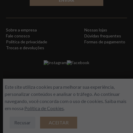
ENVIAR
Sobre a empresa
Nossas lojas
Fale conosco
Dúvidas frequentes
Política de privacidade
Formas de pagamento
Trocas e devoluções
instagram
Facebook
Este site utiliza cookies para melhorar sua experiência,
personalizar conteúdos e analisar o tráfego. Ao continuar
navegando, você concorda com o uso de cookies. Saiba mais
em nossa
Política de Cookies
.
WORLD FREE - Max Comercio de Perfumes LTDA | Estrada do Gabinal, 313 –
Loja 112/113 – Freguesia/RJ | CNPJ 14964149/001-03
Recusar
ACEITAR